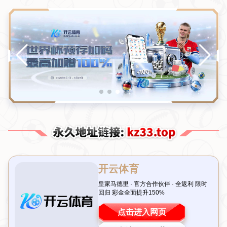
产品展示
PRODUCT