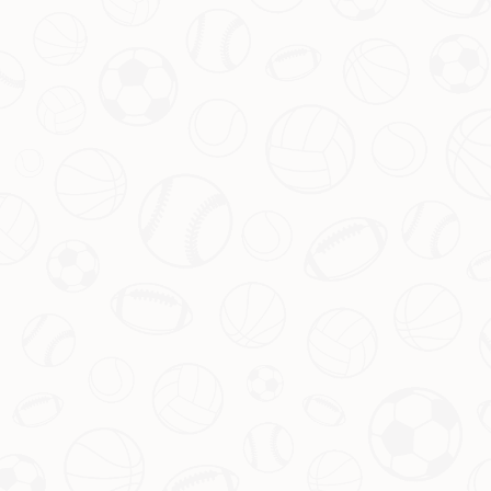
震撼转会！利物浦核心后卫以3500万英镑加盟德甲豪
门，曾被热议
关于米兰体育官网
ABOUT US
ayx·爱游戏体育官方网携手米兰体育（Milan Sports）为用户
提供安全可靠的APP下载服务，覆盖全球足球、篮球等热门
体育赛事。平台实时更新英超、意甲、NBA、CBA等赛事
的赛程、比分和战报，配备高清直播和专业赛事数据分析。
用户可通过APP参与竞猜、积分兑换和互动社区活动，畅享
沉浸式体育观赛体验。米兰体育结合丰富的电子游戏资源，