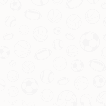
加纳乔：欧冠资格将助力我们迈向更高水平
三亚海浪逐梦：尾波冲浪女孩的激情之旅