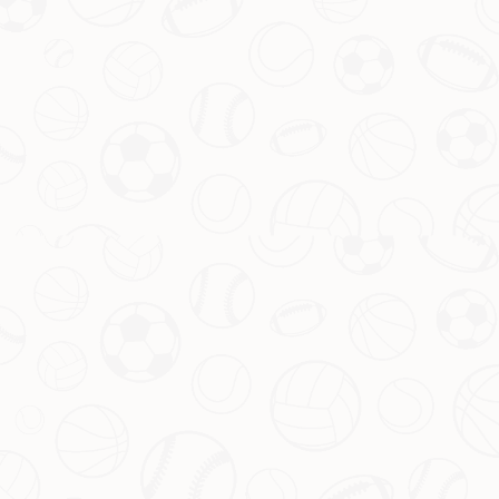
克罗斯或重披德国战袍 瞄准2024欧洲杯再创辉煌