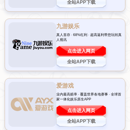
罗马诺爆料：勒沃库森锁定22岁利物浦中卫宽萨！
世界杯射手榜动态刷新，进球王角逐白热化