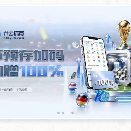
介绍米兰体育官
产品中心
新闻资讯
联系米兰
网
网