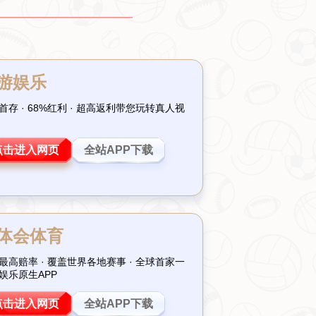
等热门体育赛事。平台实时更新英超、意甲、NBA、CBA等
，畅享沉浸式体育观赛体验。米兰体育结合丰富的电子
专注于水上摩托运动推广与技能培训的俱乐部，为水上
验丰富的教练团队授课。俱乐部配备高性能水上摩托和
体育旅游已成为全球旅游产业中的快速增长领域。本公
观看国际赛事、参加运动员训练营，还是享受运动休闲
立了合作伙伴关系，为客户提供一站式的赛事门票预
化的体育旅游体验，满足体育迷日益增长的需求。