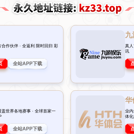
orts）为用户提供安全可靠的APP下载服务，覆盖全球足球、篮球
数据分析。用户可通过APP参与竞猜、积分兑换和互动社区活动
造集赛事资讯与游戏娱乐于一体的多元化综合平台。我们是一家
水上摩托驾驶技巧、安全操作、竞速训练与水上救援知识，由经
我们定期组织水上摩托比赛和体验活动，推动水上运动的发展。
合全球各大赛事和运动目的地，推出个性化的旅游服务。无论是
足不同客户的需求。公司与多家旅游机构、酒店和赛事主办方建
育旅游业务，结合数字平台和社交媒体，为全球客户提供更多样