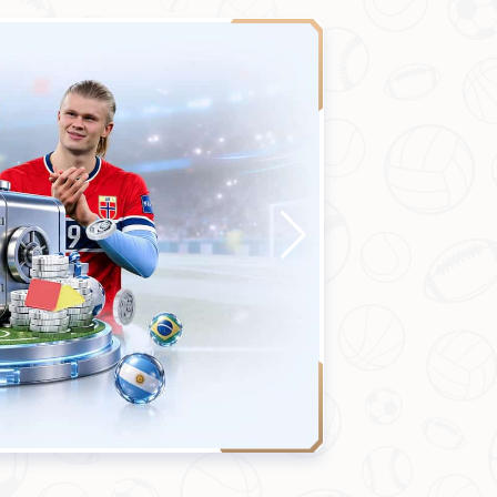
023-6386011
体育官