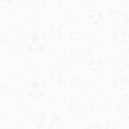
值得一提的是，这种公开表达还能增强球员个人品牌价值，同时为
俱乐部带来更多正面的舆论关注。从SEO的角度看，“
孔德发文
”这
一关键词在短时间内成为热搜，也反映了公众对这类话题的高关注
度。
结语无需多言，真情自现
无论是场上的顽强拼搏，还是场下的深情告白，儒勒·孔德都用自己
的方式诠释了什么是真正的团队精神。他的每一句话，每一次防
守，都是对巴塞罗那这支豪门最好的回应。而对于我们这些旁观者
来说，或许正是这种纯粹的情感，才是足球最动人的魅力所在。