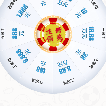
案例分析：类似事件中的球员表态
回顾近年来的足坛，不乏球员通过社交媒体表达对团队的情感。比
如，利物浦队长范迪克曾在一次欧冠逆转后，发文称“这是属于我们
每个人的夜晚”。这样的表态，不仅激励了队友，也让球迷感受到团
队凝聚力的重要性。与之类似，
孔德发文
也起到了同样的作用，他
的言辞让外界看到了一支团结一致的巴塞罗那。